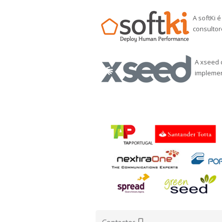
A softKi 
consultor
A xseed 
implemen