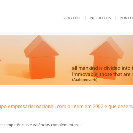
GRAYCELL
PRODUTOS
PORTF
upo empresarial nacional, com origem em 2002 e que desenvo
om competências e valências complementares: